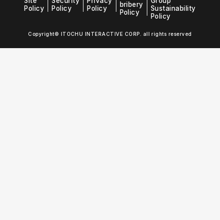
Site
Security
Privacy
Group
bribery
Policy
Policy
Policy
Sustainability
Policy
Policy
Copyright© ITOCHU INTERACTIVE CORP. all rights reserved