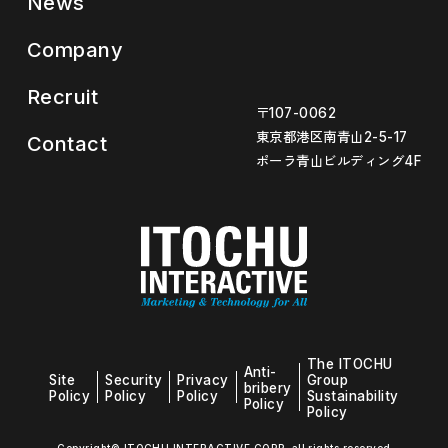
News
Company
Recruit
〒107-0062
東京都港区南青山2-5-17
Contact
ポーラ青山ビルディング4F
The ITOCHU
Anti-
Site
Security
Privacy
Group
bribery
Policy
Policy
Policy
Sustainability
Policy
Policy
Copyright© ITOCHU INTERACTIVE CORP. all rights reserved